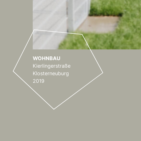
WOHNBAU
WOHNBAU
WOHNBAU
WOHNBAU
CARPORT
WOHNBAU
WOHNBAU
Kierlingerstraße
Klosterneuburg
2019