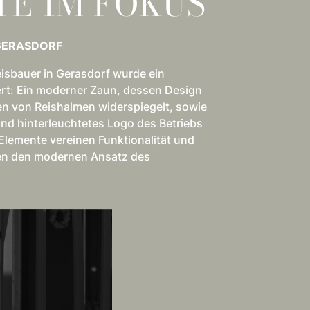
TE IM FOKUS
 GERASDORF
eisbauer in Gerasdorf wurde ein
iert: Ein moderner Zaun, dessen Design
 von Reishalmen widerspiegelt, sowie
 und hinterleuchtetes Logo des Betriebs
lemente vereinen Funktionalität und
hen den modernen Ansatz des