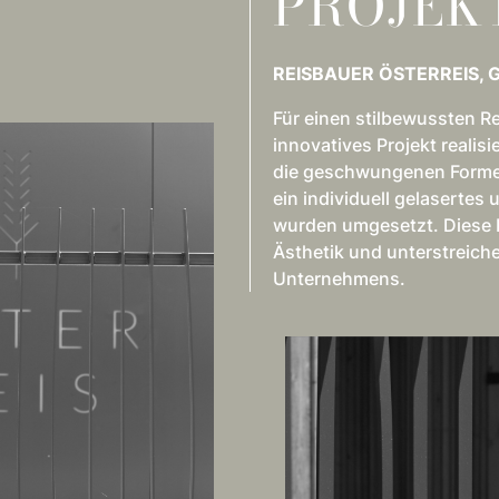
PROJEK
REISBAUER ÖSTERREIS,
Für einen stilbewussten R
innovatives Projekt realis
die geschwungenen Formen
ein individuell gelasertes
wurden umgesetzt. Diese E
Ästhetik und unterstreic
Unternehmens.