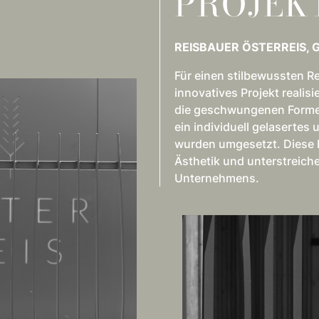
PROJEK
REISBAUER ÖSTERREIS,
Für einen stilbewussten R
innovatives Projekt realis
die geschwungenen Formen
ein individuell gelasertes
wurden umgesetzt. Diese E
Ästhetik und unterstreic
Unternehmens.