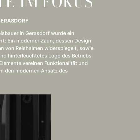
TE IM FOKUS
 GERASDORF
eisbauer in Gerasdorf wurde ein
iert: Ein moderner Zaun, dessen Design
 von Reishalmen widerspiegelt, sowie
 und hinterleuchtetes Logo des Betriebs
lemente vereinen Funktionalität und
hen den modernen Ansatz des