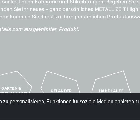
, sortiert nach Kategorie und Stilrichtungen. Begeben Sie 
inden Sie Ihr neues – ganz persönliches METALL ZEIT Highl
chon kommen Sie direkt zu Ihrer persönlichen Produktausw
Details zum ausgewählten Produkt.
GARTEN &
GELÄNDER
HANDLÄUFE
SSENANLAGEN
zu personalisieren, Funktionen für soziale Medien anbieten zu
ÜBER-