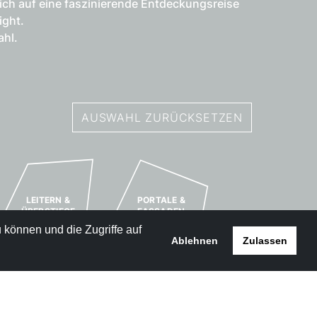
sich auf eine faszinierende Entdeckungsreise
ight.
ahl.
AUSWAHL ZURÜCKSETZEN
LEITERN &
PORTALE &
ÜBERSTIEGE
FASSADEN
 können und die Zugriffe auf
Ablehnen
Zulassen