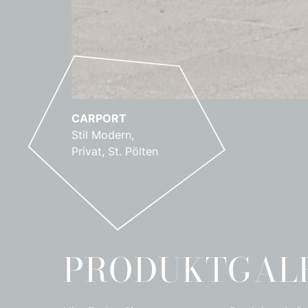
HOLZFASSADE
GELÄNDER
CARPORT
HANDLAUF
PERGOLA
HOLZFASSADE
GELÄNDER
Stil Modern,
Privat, St. Pölten
PRODUKTGAL