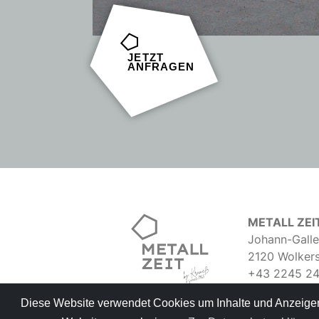
J
ETZT
A
NFRAGEN
METALL ZEI
Johann-Galle
2120 Wolker
+43 2245 2
welcome@met
Diese Website verwendet Cookies um Inhalte und Anzeigen 